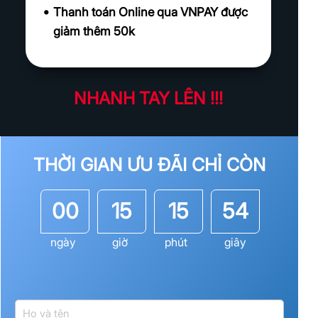
Thanh toán Online qua VNPAY được
giảm thêm 50k
NHANH TAY LÊN !!!
THỜI GIAN ƯU ĐÃI CHỈ CÒN
00
15
15
51
ngày
giờ
phút
giây