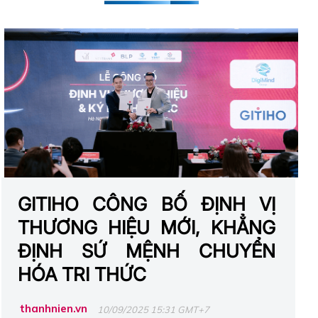
GITIHO CÔNG BỐ ĐỊNH VỊ
THƯƠNG HIỆU MỚI, KHẲNG
ĐỊNH SỨ MỆNH CHUYỂN
HÓA TRI THỨC
thanhnien.vn
10/09/2025 15:31 GMT+7