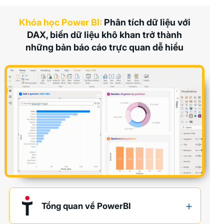
Khóa học Power BI:
Phân tích dữ liệu với
DAX, biến dữ liệu khô khan trở thành
những bản báo cáo trực quan dễ hiểu
Tổng quan về PowerBI