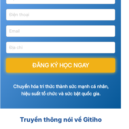
ĐĂNG KÝ HỌC NGAY
Chuyển hóa tri thức thành sức mạnh cá nhân,
hiệu suất tổ chức và sức bật quốc gia.
Truyền thông nói về Gitiho