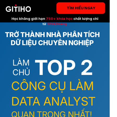
TÌM HIỂU NGAY
Học không giới hạn
750+ khóa học
chất lượng chỉ
từ
125k/tháng
TRỞ THÀNH NHÀ PHÂN TÍCH
DỮ LIỆU CHUYÊN NGHIỆP
TOP 2
LÀM
CHỦ
CÔNG CỤ LÀM
DATA ANALYST
QUAN TRỌNG NHẤT!